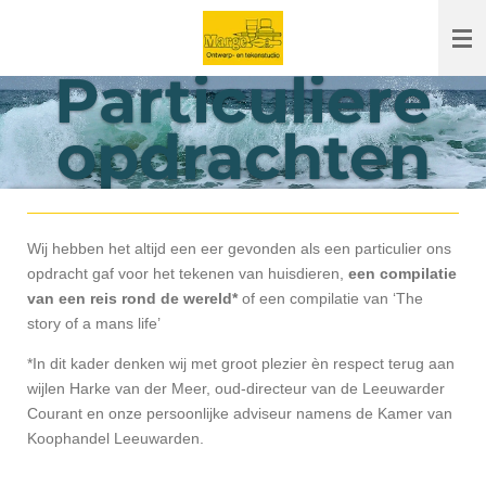
Ga
direct
Particuliere
naar
de
hoofdinhoud
opdrachten
Wij hebben het altijd een eer gevonden als een particulier ons
opdracht gaf voor het tekenen van huisdieren,
een compilatie
van een reis rond de wereld*
of een compilatie van ‘The
story of a mans life’
*In dit kader denken wij met groot plezier èn respect terug aan
wijlen Harke van der Meer, oud-directeur van de Leeuwarder
Courant en onze persoonlijke adviseur namens de Kamer van
Koophandel Leeuwarden.