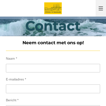
Ga
direct
naar
Contact
de
hoofdinhoud
Neem contact met ons op!
Naam *
E-mailadres *
Bericht *